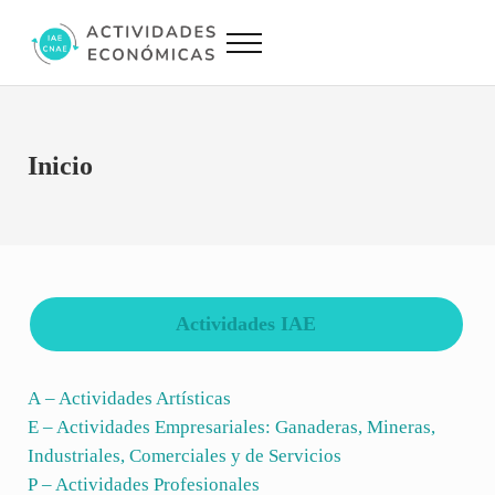
Saltar al contenido principal
Skip to site footer
Menu
Actividades Económicas IAE CNAE
Conversor IAE CNAE
Inicio
Actividades IAE
A – Actividades Artísticas
E – Actividades Empresariales: Ganaderas, Mineras,
Industriales, Comerciales y de Servicios
P – Actividades Profesionales