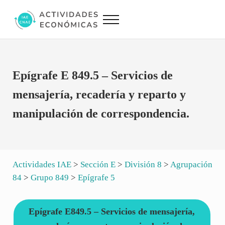
Saltar al contenido principal
Skip to site footer
Menu
Actividades Económicas IAE CNAE
Conversor IAE CNAE
Epígrafe E 849.5 – Servicios de
mensajería, recadería y reparto y
manipulación de correspondencia.
Actividades IAE
>
Sección E
>
División 8
>
Agrupación
84
>
Grupo 849
>
Epígrafe 5
Epígrafe E849.5 – Servicios de mensajería,