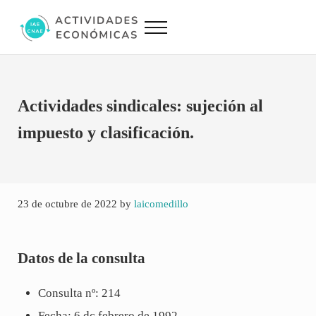
Saltar al contenido principal
Skip to site footer
Menu
Actividades Económicas IAE CNAE
Conversor IAE CNAE
Actividades sindicales: sujeción al
impuesto y clasificación.
23 de octubre de 2022
by
laicomedillo
Datos de la consulta
Consulta nº: 214
Fecha: 6 dc febrero de 1992