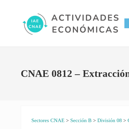
Saltar al contenido principal
Skip to site footer
Conversor IAE CNAE
Actividades Económicas IAE
CNAE 0812 – Extracción d
Sectores CNAE
>
Sección B
>
División 08
>