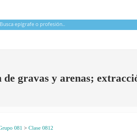
 CNAE
e gravas y arenas; extracción
Grupo 081
>
Clase 0812