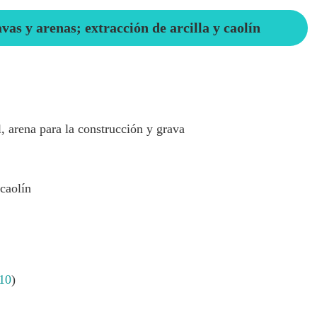
as y arenas; extracción de arcilla y caolín
l, arena para la construcción y grava
 caolín
10
)