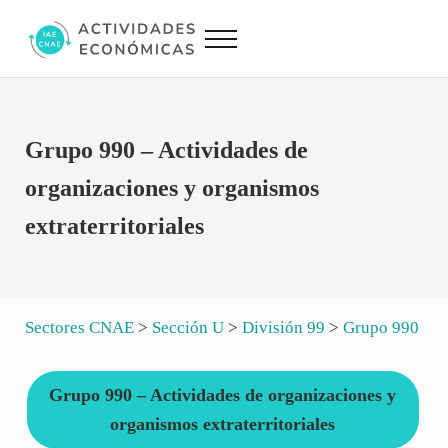
Saltar al contenido principal
Skip to site footer
Menu
Actividades Económicas IAE CNAE
Conversor IAE CNAE
Grupo 990 – Actividades de
organizaciones y organismos
extraterritoriales
Sectores CNAE
>
Sección U
>
División 99
>
Grupo 990
Grupo 990 – Actividades de organizaciones y
organismos extraterritoriales