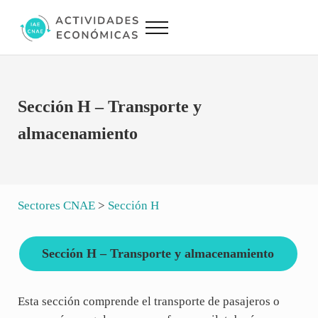
Saltar al contenido principal
Skip to site footer
Menu
Actividades Económicas IAE CNAE
Conversor IAE CNAE
Sección H – Transporte y
almacenamiento
Sectores CNAE
>
Sección H
Sección H – Transporte y almacenamiento
Esta sección comprende el transporte de pasajeros o