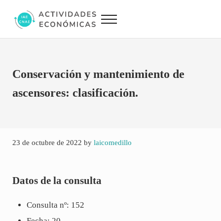
Saltar al contenido principal
Skip to site footer
Menu
Actividades Económicas IAE CNAE
Conversor IAE CNAE
Conservación y mantenimiento de
ascensores: clasificación.
23 de octubre de 2022
by
laicomedillo
Datos de la consulta
Consulta nº: 152
Fecha: 20