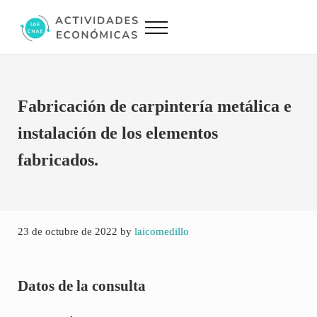
Saltar al contenido principal
Skip to site footer
Menu
Actividades Económicas IAE CNAE
Conversor IAE CNAE
Fabricación de carpintería metálica e
instalación de los elementos
fabricados.
23 de octubre de 2022
by
laicomedillo
Datos de la consulta