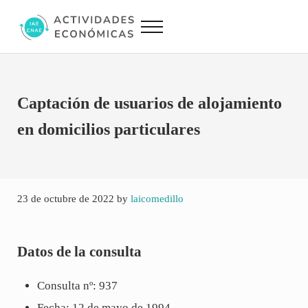
Saltar al contenido principal
Skip to site footer
Menu
Actividades Económicas IAE CNAE
Conversor IAE CNAE
Captación de usuarios de alojamiento
en domicilios particulares
23 de octubre de 2022
by
laicomedillo
Datos de la consulta
Consulta nº: 937
Fecha: 12 de mayo de 1994