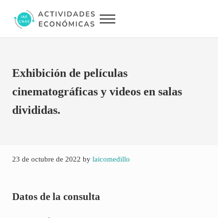
Saltar al contenido principal
Skip to site footer
Menu
Actividades Económicas IAE CNAE
Conversor IAE CNAE
Exhibición de películas
cinematográficas y videos en salas
divididas.
23 de octubre de 2022
by
laicomedillo
Datos de la consulta