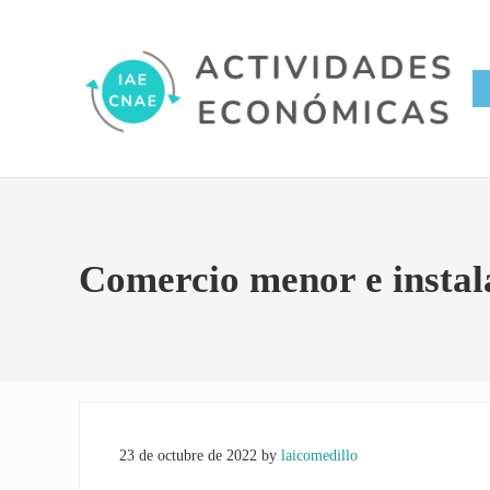
Saltar al contenido principal
Skip to site footer
Conversor IAE CNAE
Actividades Económicas IAE
Comercio menor e instala
23 de octubre de 2022
by
laicomedillo