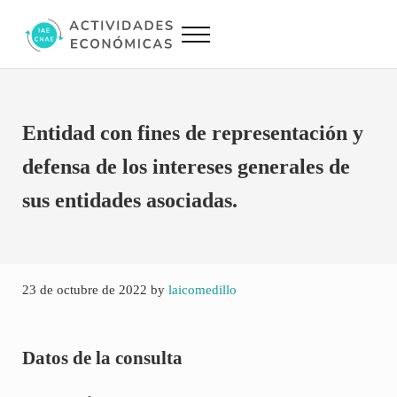
Saltar al contenido principal
Skip to site footer
Menu
Actividades Económicas IAE CNAE
Conversor IAE CNAE
Entidad con fines de representación y
defensa de los intereses generales de
sus entidades asociadas.
23 de octubre de 2022
by
laicomedillo
Datos de la consulta