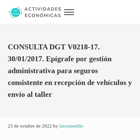
Saltar al contenido principal
Skip to site footer
Menu
Actividades Económicas IAE CNAE
Conversor IAE CNAE
CONSULTA DGT V0218-17.
30/01/2017. Epígrafe por gestión
administrativa para seguros
consistente en recepción de vehículos y
envío al taller
23 de octubre de 2022
by
laicomedillo