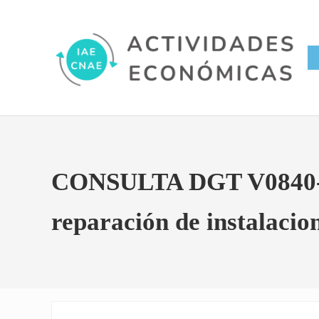
Saltar al contenido principal
Skip to site footer
Conversor IAE CNAE
Actividades Económicas IAE
CONSULTA DGT V0840-17.
reparación de instalacio