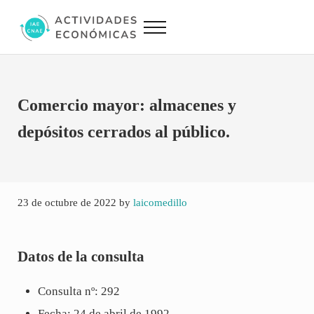
Saltar al contenido principal
Skip to site footer
Menu
Actividades Económicas IAE CNAE
Conversor IAE CNAE
Comercio mayor: almacenes y
depósitos cerrados al público.
23 de octubre de 2022
by
laicomedillo
Datos de la consulta
Consulta nº: 292
Fecha: 24 de abril de 1992