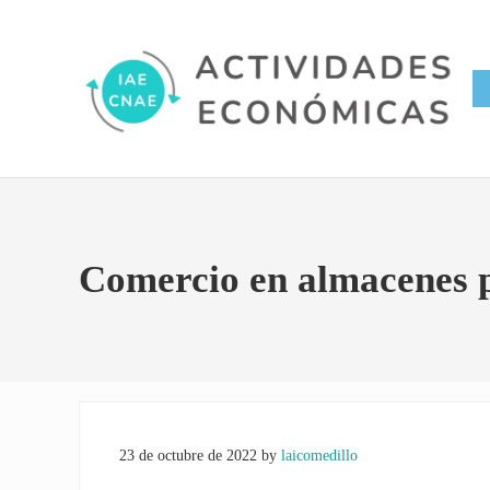
Saltar al contenido principal
Skip to site footer
Conversor IAE CNAE
Actividades Económicas IAE
Comercio en almacenes p
23 de octubre de 2022
by
laicomedillo