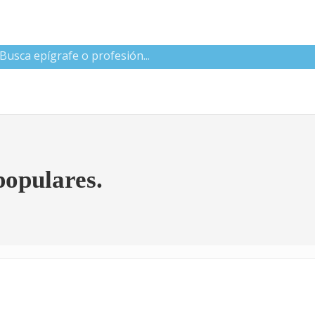
 CNAE
opulares.