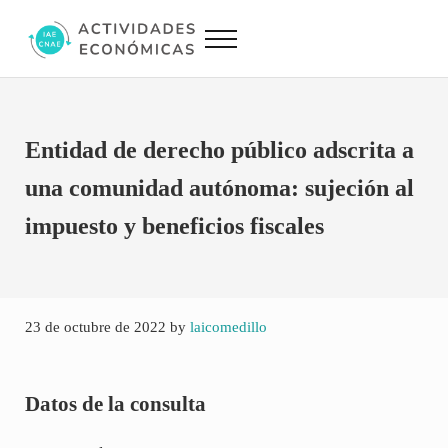
Saltar al contenido principal
Skip to site footer
Menu
Actividades Económicas IAE CNAE
Conversor IAE CNAE
Entidad de derecho público adscrita a
una comunidad autónoma: sujeción al
impuesto y beneficios fiscales
23 de octubre de 2022
by
laicomedillo
Datos de la consulta