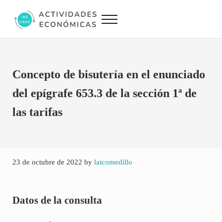
Saltar al contenido principal
Skip to site footer
Menu
Actividades Económicas IAE CNAE
Conversor IAE CNAE
Concepto de bisutería en el enunciado
del epígrafe 653.3 de la sección 1ª de
las tarifas
23 de octubre de 2022
by
laicomedillo
Datos de la consulta