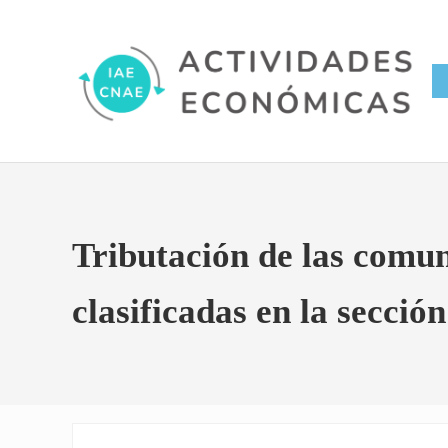
Saltar al contenido principal
Skip to site footer
Conversor IAE CNAE
Actividades Económicas IAE
Tributación de las comun
clasificadas en la sección