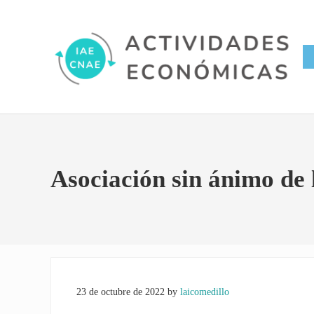
Saltar al contenido principal
Skip to site footer
Conversor IAE CNAE
Actividades Económicas IAE
Asociación sin ánimo de 
23 de octubre de 2022
by
laicomedillo