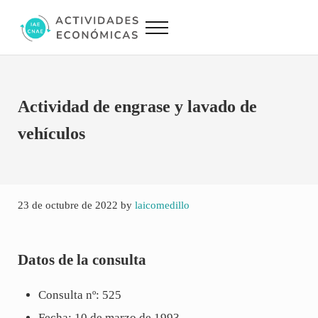
Saltar al contenido principal
Skip to site footer
Menu
Actividades Económicas IAE CNAE
Conversor IAE CNAE
Actividad de engrase y lavado de
vehículos
23 de octubre de 2022
by
laicomedillo
Datos de la consulta
Consulta nº: 525
Fecha: 10 de marzo de 1993