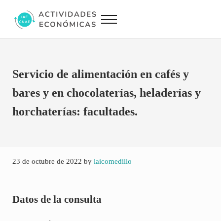
Saltar al contenido principal
Skip to site footer
Menu
Actividades Económicas IAE CNAE
Conversor IAE CNAE
Servicio de alimentación en cafés y
bares y en chocolaterías, heladerías y
horchaterías: facultades.
23 de octubre de 2022
by
laicomedillo
Datos de la consulta