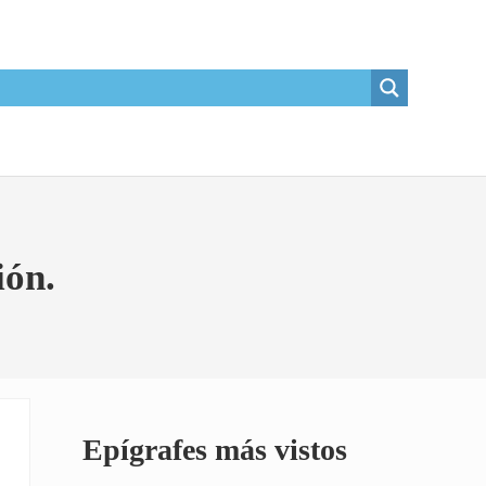
ión.
Sidebar
Epígrafes más vistos