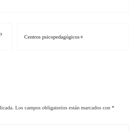
Siguiente entrada:
o
Centros psicopedagógicos
ectores
licada.
Los campos obligatorios están marcados con
*