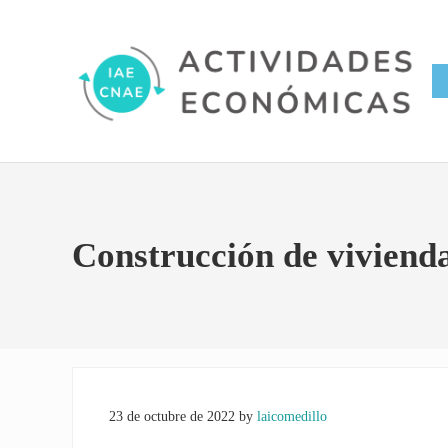
Saltar al contenido principal
Skip to site footer
Conversor IAE CNAE
Actividades Económicas IAE
Construcción de vivienda
23 de octubre de 2022
by
laicomedillo