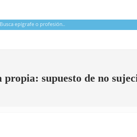
 CNAE
 propia: supuesto de no sujec