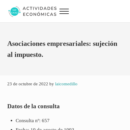
Saltar al contenido principal
Skip to site footer
Menu
Actividades Económicas IAE CNAE
Conversor IAE CNAE
Asociaciones empresariales: sujeción
al impuesto.
23 de octubre de 2022
by
laicomedillo
Datos de la consulta
Consulta nº: 657
Fecha: 19 de agosto de 1993