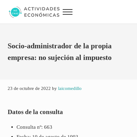
Saltar al contenido principal
Skip to site footer
Menu
Actividades Económicas IAE CNAE
Conversor IAE CNAE
Socio-administrador de la propia
empresa: no sujeción al impuesto
23 de octubre de 2022
by
laicomedillo
Datos de la consulta
Consulta nº: 663
Fecha: 19 de agosto de 1993