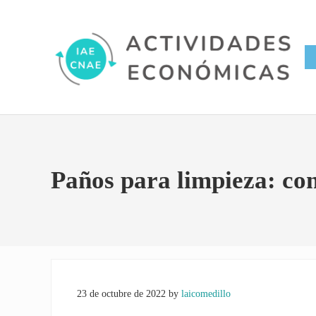
Saltar al contenido principal
Skip to site footer
Conversor IAE CNAE
Actividades Económicas IAE
Paños para limpieza: con
23 de octubre de 2022
by
laicomedillo