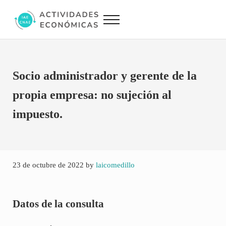
Saltar al contenido principal
Skip to site footer
Menu
Actividades Económicas IAE CNAE
Conversor IAE CNAE
Socio administrador y gerente de la
propia empresa: no sujeción al
impuesto.
23 de octubre de 2022
by
laicomedillo
Datos de la consulta