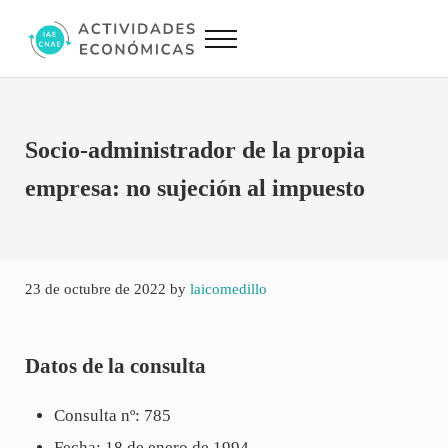
Saltar al contenido principal
Skip to site footer
Menu
Actividades Económicas IAE CNAE
Conversor IAE CNAE
Socio-administrador de la propia
empresa: no sujeción al impuesto
23 de octubre de 2022
by
laicomedillo
Datos de la consulta
Consulta nº: 785
Fecha: 18 de enero de 1994