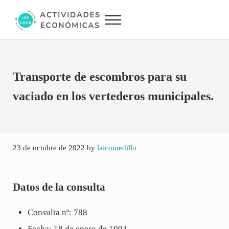
Saltar al contenido principal
Skip to site footer
Menu
Actividades Económicas IAE CNAE
Conversor IAE CNAE
Transporte de escombros para su
vaciado en los vertederos municipales.
23 de octubre de 2022
by
laicomedillo
Datos de la consulta
Consulta nº: 788
Fecha: 18 de enero de 1994