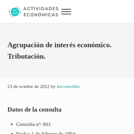
Saltar al contenido principal
Skip to site footer
Menu
Actividades Económicas IAE CNAE
Conversor IAE CNAE
Agrupación de interés económico.
Tributación.
23 de octubre de 2022
by
laicomedillo
Datos de la consulta
Consulta nº: 801
Fecha: 1 de febrero de 1994