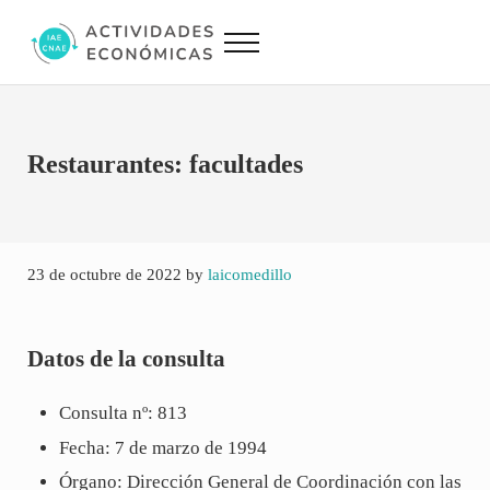
Saltar al contenido principal
Skip to site footer
Menu
Actividades Económicas IAE CNAE
Conversor IAE CNAE
Restaurantes: facultades
23 de octubre de 2022
by
laicomedillo
Datos de la consulta
Consulta nº: 813
Fecha: 7 de marzo de 1994
Órgano: Dirección General de Coordinación con las