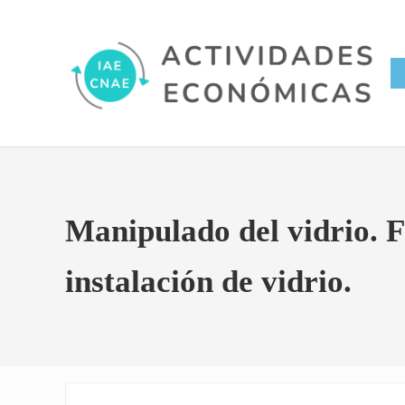
Saltar al contenido principal
Skip to site footer
Conversor IAE CNAE
Actividades Económicas IAE
Manipulado del vidrio. F
instalación de vidrio.