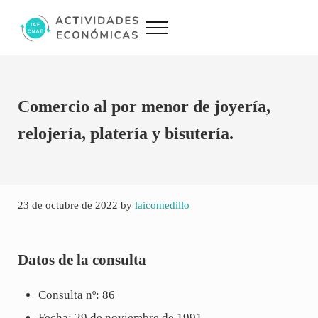
Saltar al contenido principal
Skip to site footer
Menu
Actividades Económicas IAE CNAE
Conversor IAE CNAE
Comercio al por menor de joyería,
relojería, platería y bisutería.
23 de octubre de 2022
by
laicomedillo
Datos de la consulta
Consulta nº: 86
Fecha: 29 de noviembre de 1991