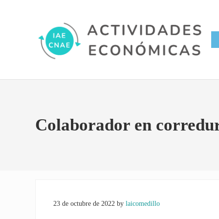
Saltar al contenido principal
Skip to site footer
Conversor IAE CNAE
Actividades Económicas IAE
Colaborador en corredur
23 de octubre de 2022
by
laicomedillo