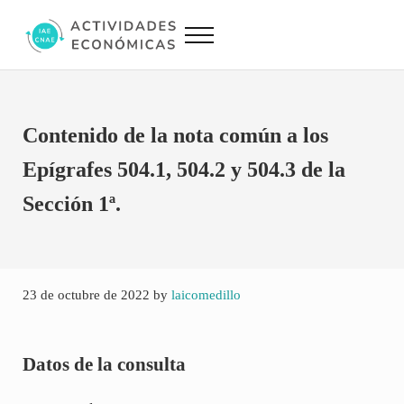
Saltar al contenido principal
Skip to site footer
Menu
Actividades Económicas IAE CNAE
Conversor IAE CNAE
Contenido de la nota común a los
Epígrafes 504.1, 504.2 y 504.3 de la
Sección 1ª.
23 de octubre de 2022
by
laicomedillo
Datos de la consulta