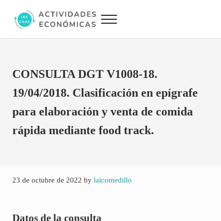
Saltar al contenido principal
Skip to site footer
Menu
Actividades Económicas IAE CNAE
Conversor IAE CNAE
CONSULTA DGT V1008-18.
19/04/2018. Clasificación en epígrafe
para elaboración y venta de comida
rápida mediante food track.
23 de octubre de 2022
by
laicomedillo
Datos de la consulta