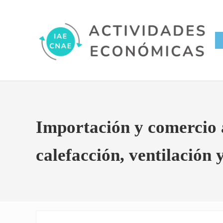
Saltar al contenido principal
Skip to site footer
Conversor IAE CNAE
Actividades Económicas IAE
Importación y comercio a
calefacción, ventilación