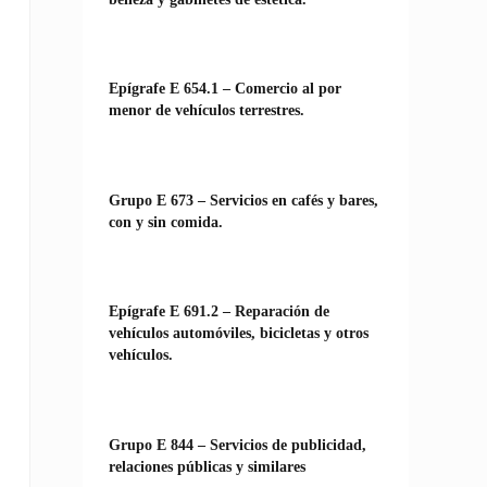
Epígrafe E 654.1 – Comercio al por
menor de vehículos terrestres.
Grupo E 673 – Servicios en cafés y bares,
con y sin comida.
Epígrafe E 691.2 – Reparación de
vehículos automóviles, bicicletas y otros
vehículos.
Grupo E 844 – Servicios de publicidad,
relaciones públicas y similares