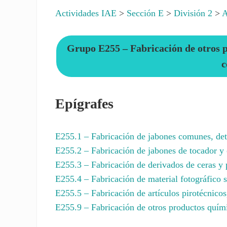
Actividades IAE
>
Sección E
>
División 2
>
A
Grupo E255 – Fabricación de otros p
c
Epígrafes
E255.1
– Fabricación de jabones comunes, dete
E255.2
– Fabricación de jabones de tocador y 
E255.3
– Fabricación de derivados de ceras y 
E255.4
– Fabricación de material fotográfico s
E255.5
– Fabricación de artículos pirotécnicos,
E255.9
– Fabricación de otros productos quími