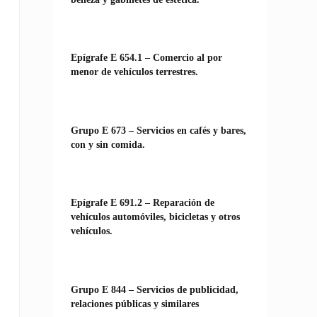
Epígrafe E 654.1 – Comercio al por
menor de vehículos terrestres.
Grupo E 673 – Servicios en cafés y bares,
con y sin comida.
Epígrafe E 691.2 – Reparación de
vehículos automóviles, bicicletas y otros
vehículos.
Grupo E 844 – Servicios de publicidad,
relaciones públicas y similares