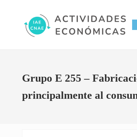
Saltar al contenido principal
Skip to site footer
Conversor IAE CNAE
Actividades Económicas IAE
Grupo E 255 – Fabricaci
principalmente al consu