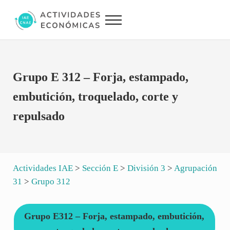
Saltar al contenido principal
Skip to site footer
Menu
Actividades Económicas IAE CNAE
Conversor IAE CNAE
Grupo E 312 – Forja, estampado,
embutición, troquelado, corte y
repulsado
Actividades IAE
>
Sección E
>
División 3
>
Agrupación
31
>
Grupo 312
Grupo E312 – Forja, estampado, embutición,