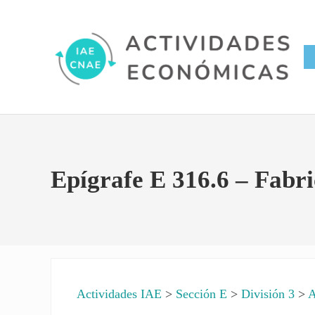
Saltar al contenido principal
Skip to site footer
Conversor IAE CNAE
Actividades Económicas IAE
Epígrafe E 316.6 – Fabri
Actividades IAE
>
Sección E
>
División 3
>
A