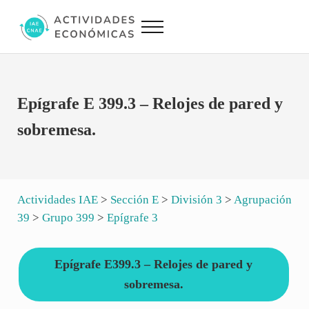
Saltar al contenido principal
Skip to site footer
Menu
Actividades Económicas IAE CNAE
Conversor IAE CNAE
Epígrafe E 399.3 – Relojes de pared y
sobremesa.
Actividades IAE
>
Sección E
>
División 3
>
Agrupación
39
>
Grupo 399
>
Epígrafe 3
Epígrafe E399.3 – Relojes de pared y
sobremesa.