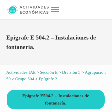
Saltar al contenido principal
Skip to site footer
Menu
Actividades Económicas IAE CNAE
Conversor IAE CNAE
Epígrafe E 504.2 – Instalaciones de
fontanería.
Actividades IAE
>
Sección E
>
División 5
>
Agrupación
50
>
Grupo 504
>
Epígrafe 2
Epígrafe E504.2 – Instalaciones de
fontanería.