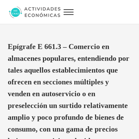
Saltar al contenido principal
Skip to site footer
Menu
Actividades Económicas IAE CNAE
Conversor IAE CNAE
Epígrafe E 661.3 – Comercio en
almacenes populares, entendiendo por
tales aquellos establecimientos que
ofrecen en secciones múltiples y
venden en autoservicio o en
preselección un surtido relativamente
amplio y poco profundo de bienes de
consumo, con una gama de precios