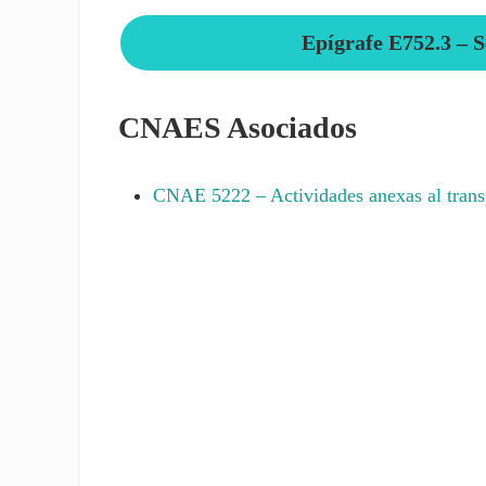
Epígrafe E752.3 – S
CNAES Asociados
CNAE
5222
– Actividades anexas al trans