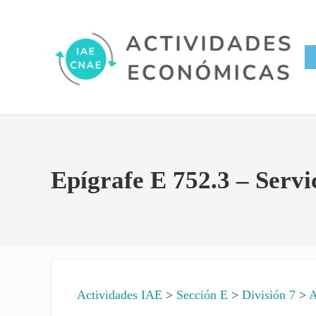
Saltar al contenido principal
Skip to site footer
Conversor IAE CNAE
Actividades Económicas IAE
Epígrafe E 752.3 – Servi
Actividades IAE
>
Sección E
>
División 7
>
A