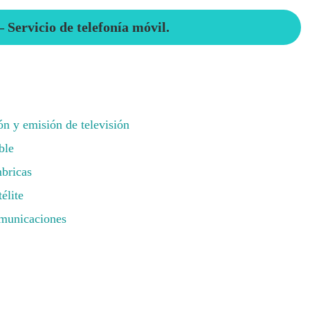
 Servicio de telefonía móvil.
n y emisión de televisión
ble
bricas
élite
omunicaciones