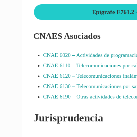
Epígrafe E761.2 –
CNAES Asociados
CNAE
6020
– Actividades de programació
CNAE
6110
– Telecomunicaciones por ca
CNAE
6120
– Telecomunicaciones inalám
CNAE
6130
– Telecomunicaciones por sat
CNAE
6190
– Otras actividades de telec
Jurisprudencia