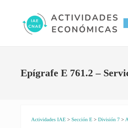
Saltar al contenido principal
Skip to site footer
Conversor IAE CNAE
Actividades Económicas IAE
Epígrafe E 761.2 – Servic
Actividades IAE
>
Sección E
>
División 7
>
A