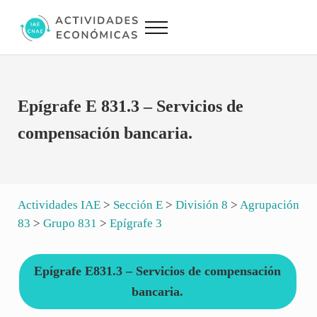
Saltar al contenido principal
Skip to site footer
Menu
Actividades Económicas IAE CNAE
Conversor IAE CNAE
Epígrafe E 831.3 – Servicios de
compensación bancaria.
Actividades IAE
>
Sección E
>
División 8
>
Agrupación
83
>
Grupo 831
>
Epígrafe 3
Epígrafe E831.3 – Servicios de compensación
bancaria.