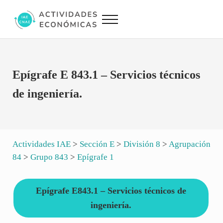
Saltar al contenido principal
Skip to site footer
Menu
Actividades Económicas IAE CNAE
Conversor IAE CNAE
Epígrafe E 843.1 – Servicios técnicos
de ingeniería.
Actividades IAE
>
Sección E
>
División 8
>
Agrupación
84
>
Grupo 843
>
Epígrafe 1
Epígrafe E843.1 – Servicios técnicos de
ingeniería.