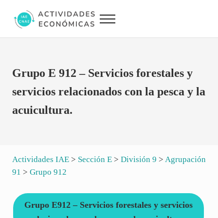
Saltar al contenido principal
Skip to site footer
Menu
Actividades Económicas IAE CNAE
Conversor IAE CNAE
Grupo E 912 – Servicios forestales y
servicios relacionados con la pesca y la
acuicultura.
Actividades IAE
>
Sección E
>
División 9
>
Agrupación
91
>
Grupo 912
Grupo E912 – Servicios forestales y servicios