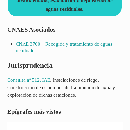
alcantarillado, evacuación y depuración de
aguas residuales.
CNAES Asociados
CNAE
3700
– Recogida y tratamiento de aguas
residuales
Jurisprudencia
Consulta nº 512. IAE
. Instalaciones de riego.
Construcción de estaciones de tratamiento de agua y
explotación de dichas estaciones.
Sidebar
Epígrafes más vistos