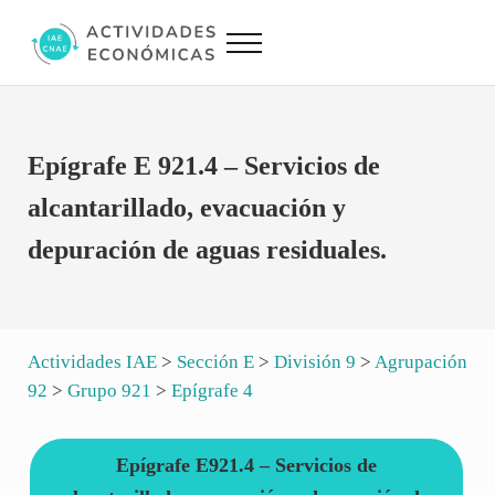
Saltar al contenido principal
Skip to site footer
Menu
Actividades Económicas IAE CNAE
Conversor IAE CNAE
Epígrafe E 921.4 – Servicios de
alcantarillado, evacuación y
depuración de aguas residuales.
Actividades IAE
>
Sección E
>
División 9
>
Agrupación
92
>
Grupo 921
>
Epígrafe 4
Epígrafe E921.4 – Servicios de