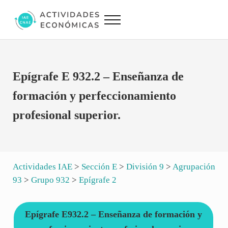
Saltar al contenido principal
Skip to site footer
Menu
Actividades Económicas IAE CNAE
Conversor IAE CNAE
Epígrafe E 932.2 – Enseñanza de
formación y perfeccionamiento
profesional superior.
Actividades IAE
>
Sección E
>
División 9
>
Agrupación
93
>
Grupo 932
>
Epígrafe 2
Epígrafe E932.2 – Enseñanza de formación y